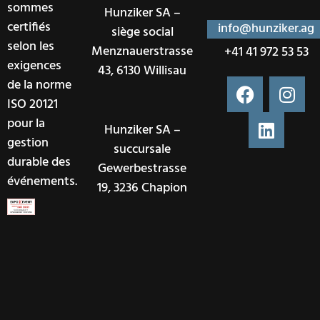
sommes
Hunziker SA –
certifiés
info@hunziker.ag
siège social
selon les
Menznauerstrasse
+41 41 972 53 53
exigences
43, 6130 Willisau
de la norme
ISO 20121
pour la
Hunziker SA –
gestion
succursale
durable des
Gewerbestrasse
événements.
19, 3236 Chapion